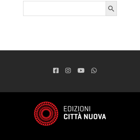
Search Button
Search
for: