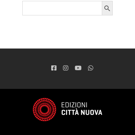
Search Button
Search
for: