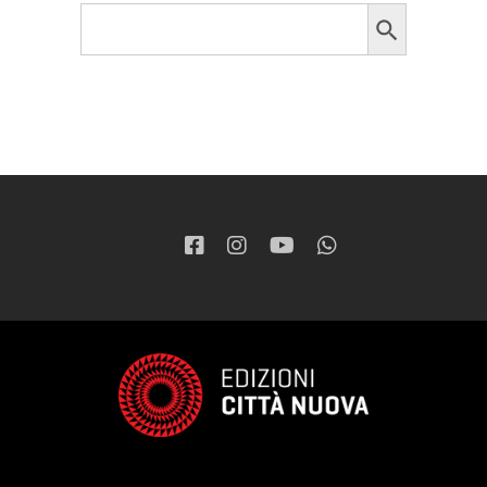
Search Button
Search
for: