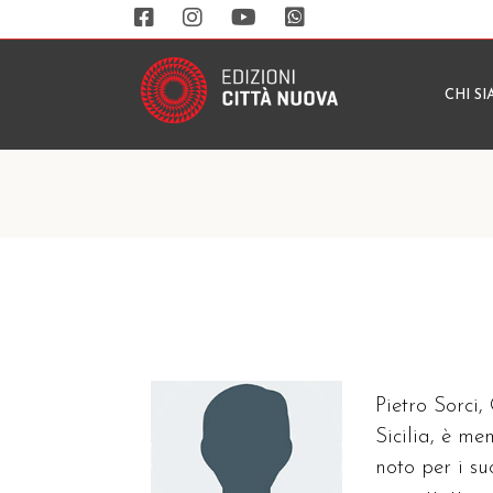
CHI S
Pietro Sorci,
Sicilia, è m
noto per i su