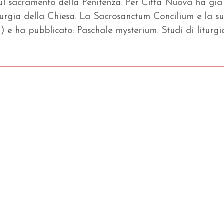
sul sacramento della Penitenza. Per Città Nuova ha già
iturgia della Chiesa. La Sacrosanctum Concilium e la s
) e ha pubblicato: Paschale mysterium. Studi di liturgi