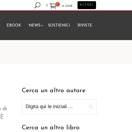
0
ACCEDI
0,00
€
EBOOK
NEWS
SOSTIENICI
RIVISTE
essun prodotto nel carrello.
Cerca un altro autore
a di
 È
Cerca un altro libro