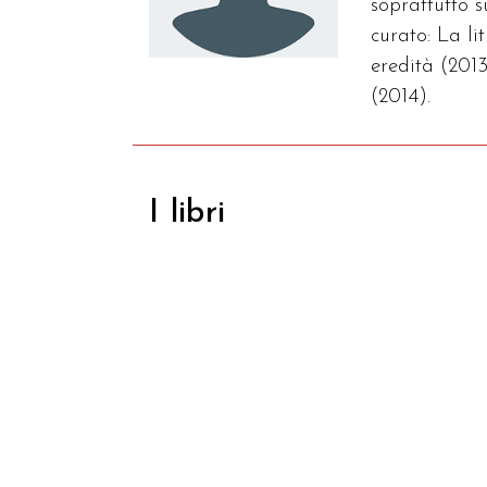
soprattutto 
curato: La l
eredità (2013
(2014).
I libri