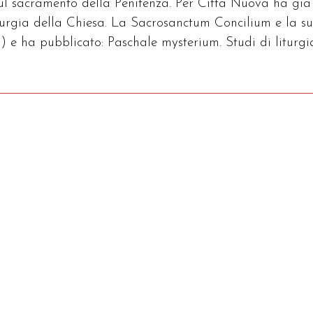
sul sacramento della Penitenza. Per Città Nuova ha già
iturgia della Chiesa. La Sacrosanctum Concilium e la s
) e ha pubblicato: Paschale mysterium. Studi di liturgi