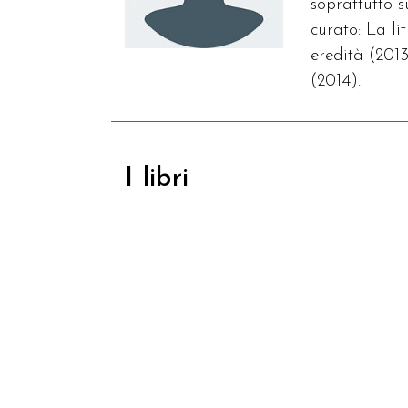
soprattutto 
curato: La l
eredità (2013
(2014).
I libri