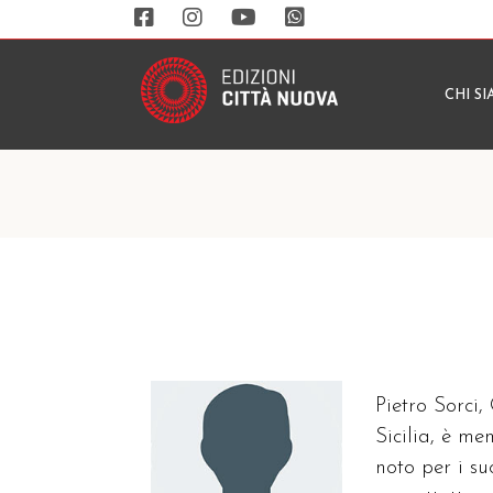
CHI S
Pietro Sorci,
Sicilia, è m
noto per i su