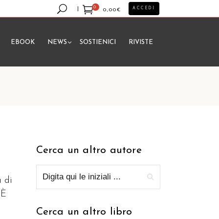
0
ACCEDI
0,00
€
EBOOK
NEWS
SOSTIENICI
RIVISTE
essun prodotto nel carrello.
Cerca un altro autore
a di
 È
Cerca un altro libro