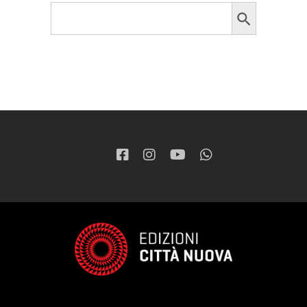
Search Button
Search
for: