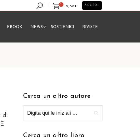
0
ACCEDI
0,00
€
EBOOK
NEWS
SOSTIENICI
RIVISTE
essun prodotto nel carrello.
Cerca un altro autore
a di
 È
Cerca un altro libro