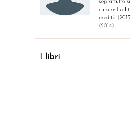
soprattutto 
curato: La l
eredità (2013
(2014).
I libri