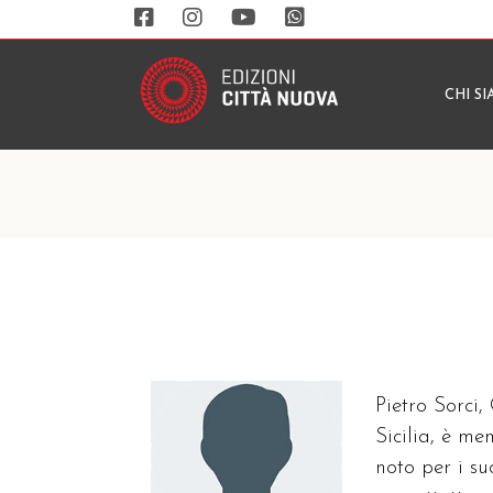
CHI S
Pietro Sorci,
Sicilia, è m
noto per i su