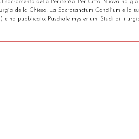
sul sacramento della Penitenza. Per Città Nuova ha già
iturgia della Chiesa. La Sacrosanctum Concilium e la s
) e ha pubblicato: Paschale mysterium. Studi di liturgi