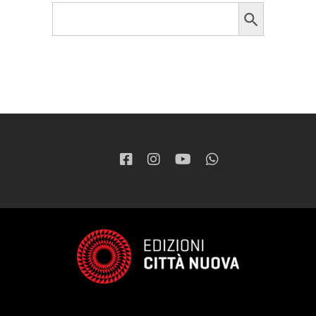
Search Button
Search
for: