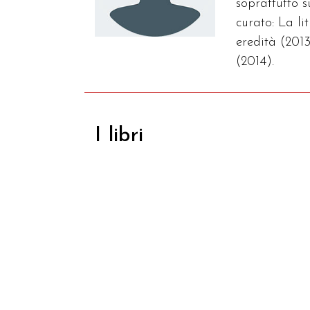
soprattutto 
curato: La l
eredità (2013
(2014).
I libri