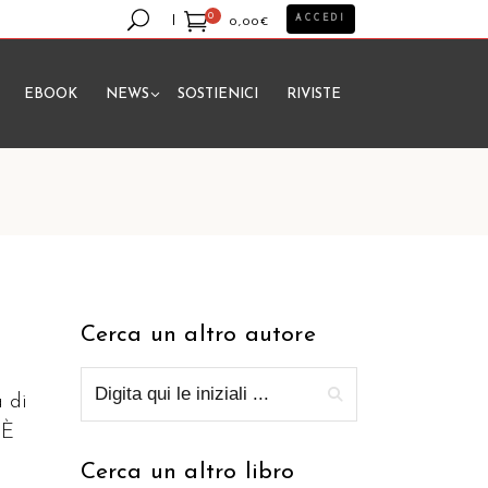
0
ACCEDI
0,00
€
EBOOK
NEWS
SOSTIENICI
RIVISTE
essun prodotto nel carrello.
Cerca un altro autore
a di
 È
Cerca un altro libro