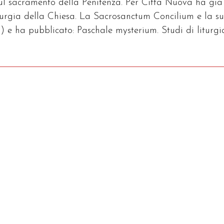
sul sacramento della Penitenza. Per Città Nuova ha già
iturgia della Chiesa. La Sacrosanctum Concilium e la s
) e ha pubblicato: Paschale mysterium. Studi di liturgi