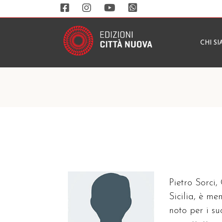
CHI S
Pietro Sorci,
Sicilia, è m
noto per i su