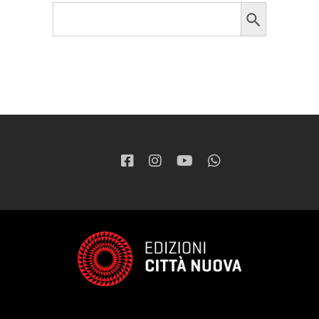
Search Button
Search
for: