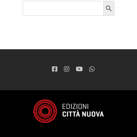
Search Button
Search
for: