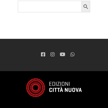
Search Button
Search
for: