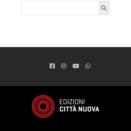
Search Button
Search
for: