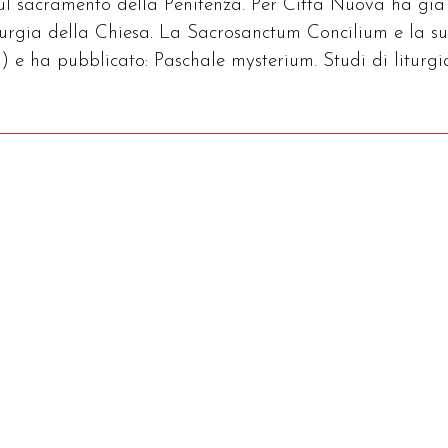
sul sacramento della Penitenza. Per Città Nuova ha già
iturgia della Chiesa. La Sacrosanctum Concilium e la s
) e ha pubblicato: Paschale mysterium. Studi di liturgi