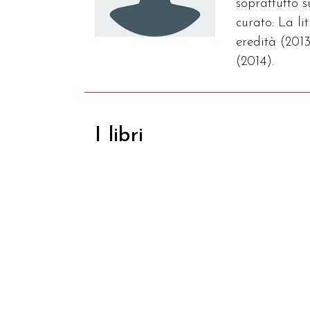
soprattutto 
curato: La l
eredità (2013
(2014).
I libri