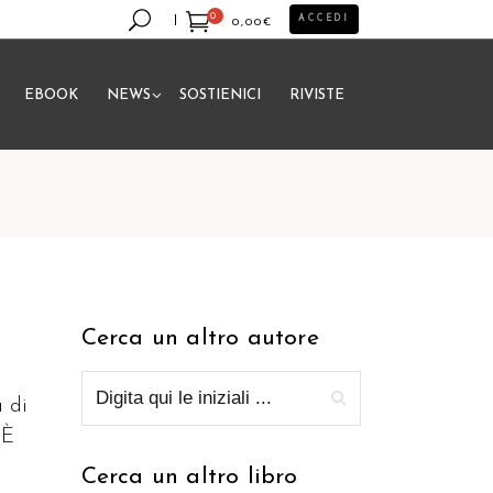
0
ACCEDI
0,00
€
EBOOK
NEWS
SOSTIENICI
RIVISTE
essun prodotto nel carrello.
Cerca un altro autore
a di
 È
Cerca un altro libro