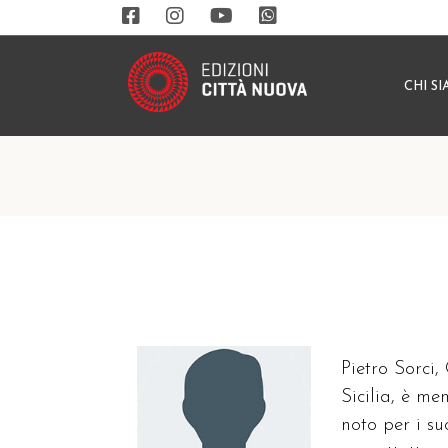
CHI S
Pietro Sorci,
Sicilia, è m
noto per i su