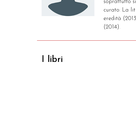
soprattutto 
curato: La l
eredità (2013
(2014).
I libri