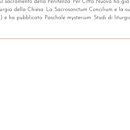
sul sacramento della Penitenza. Per Città Nuova ha già
iturgia della Chiesa. La Sacrosanctum Concilium e la s
) e ha pubblicato: Paschale mysterium. Studi di liturgi