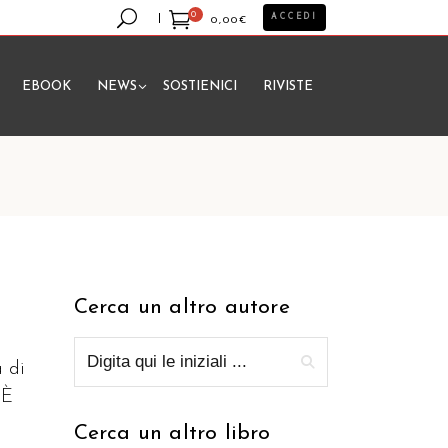
0
ACCEDI
0,00
€
EBOOK
NEWS
SOSTIENICI
RIVISTE
essun prodotto nel carrello.
Cerca un altro autore
a di
 È
Cerca un altro libro