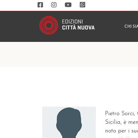
CHI S
Pietro Sorci,
Sicilia, è m
noto per i su