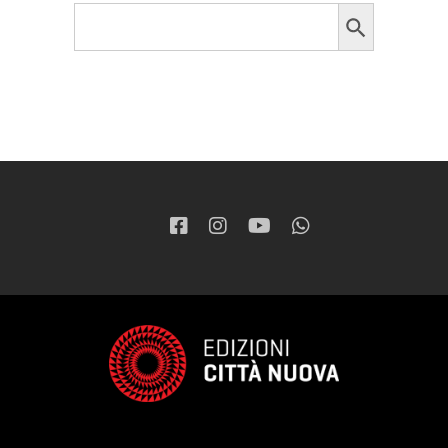
Search Button
Search
for: