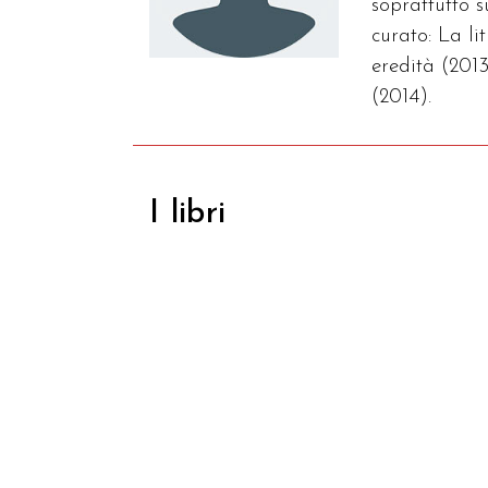
soprattutto 
curato: La l
eredità (2013
(2014).
I libri