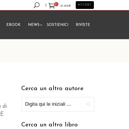
0
ACCEDI
0,00
€
EBOOK
NEWS
SOSTIENICI
RIVISTE
essun prodotto nel carrello.
Cerca un altro autore
a di
 È
Cerca un altro libro