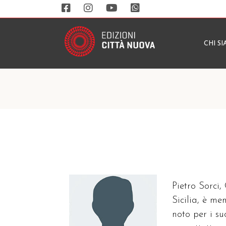
CHI S
Pietro Sorci,
Sicilia, è m
noto per i su