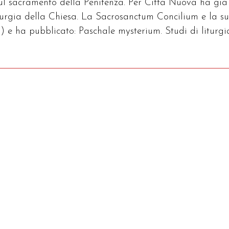
sul sacramento della Penitenza. Per Città Nuova ha già
iturgia della Chiesa. La Sacrosanctum Concilium e la s
) e ha pubblicato: Paschale mysterium. Studi di liturgi