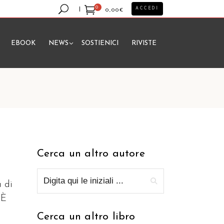
0
ACCEDI
0,00
€
EBOOK
NEWS
SOSTIENICI
RIVISTE
essun prodotto nel carrello.
Cerca un altro autore
a di
 È
Cerca un altro libro