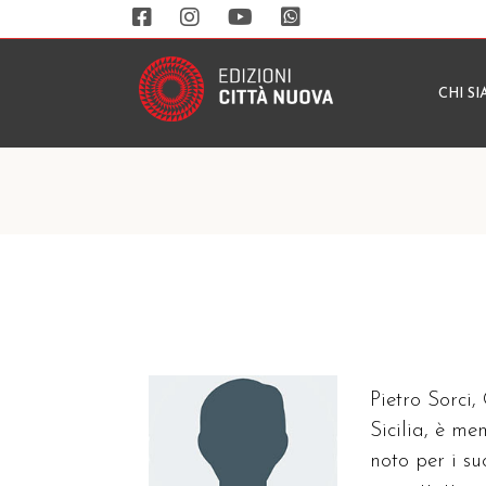
CHI S
Pietro Sorci,
Sicilia, è m
noto per i su