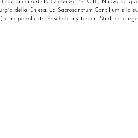
sul sacramento della Penitenza. Per Città Nuova ha già
iturgia della Chiesa. La Sacrosanctum Concilium e la s
) e ha pubblicato: Paschale mysterium. Studi di liturgi