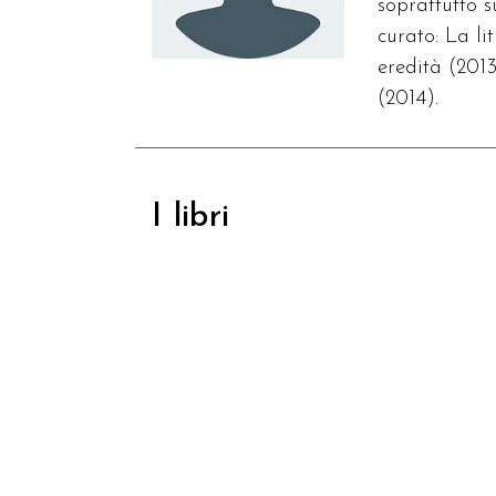
soprattutto 
curato: La l
eredità (2013
(2014).
I libri