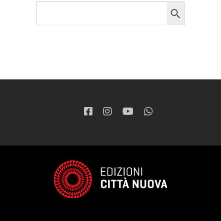
Search Button
Search
for: