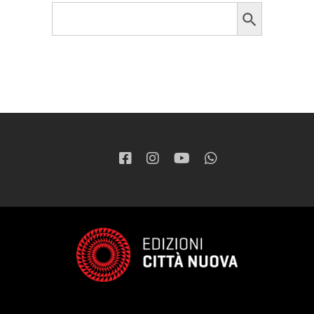
Search Button
Search
for: