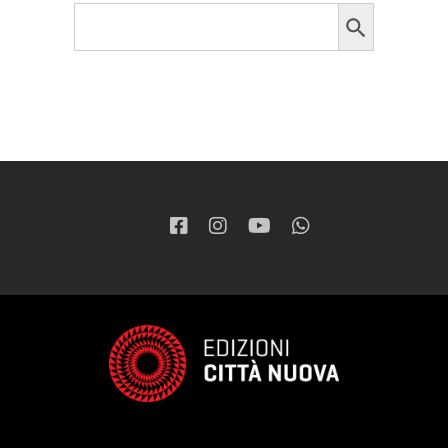
Search Button
Search
for: