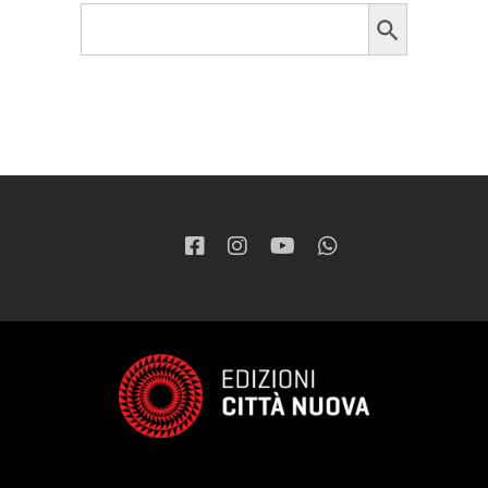
Search Button
Search
for: