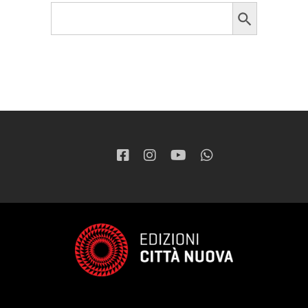
Search Button
Search
for: