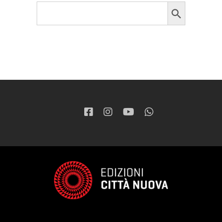
Search Button
Search
for: