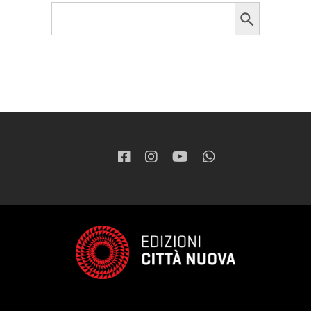
Search Button
Search
for: