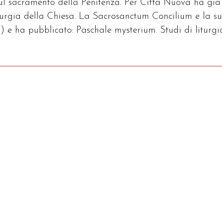
sul sacramento della Penitenza. Per Città Nuova ha già
iturgia della Chiesa. La Sacrosanctum Concilium e la s
) e ha pubblicato: Paschale mysterium. Studi di liturgi