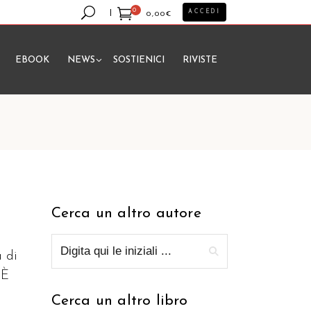
0
ACCEDI
0,00
€
EBOOK
NEWS
SOSTIENICI
RIVISTE
essun prodotto nel carrello.
Cerca un altro autore
a di
 È
Cerca un altro libro