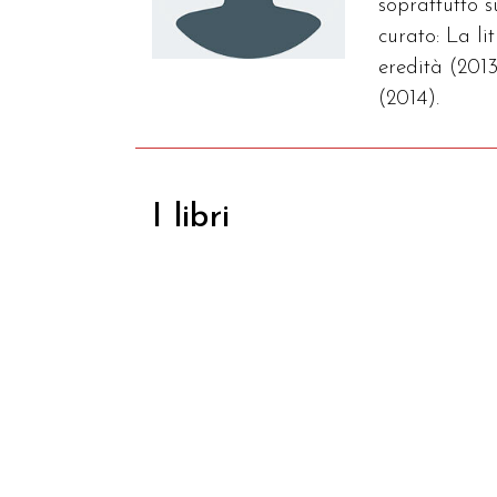
soprattutto 
curato: La l
eredità (2013
(2014).
I libri