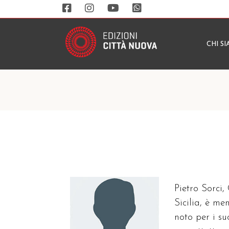
CHI S
Pietro Sorci,
Sicilia, è m
noto per i su