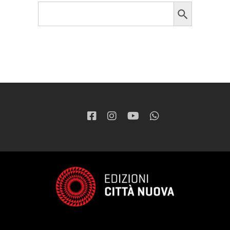
Search Button
Search
for: