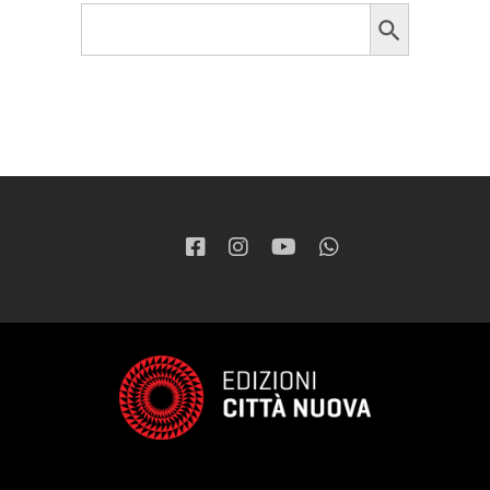
Search Button
Search
for: