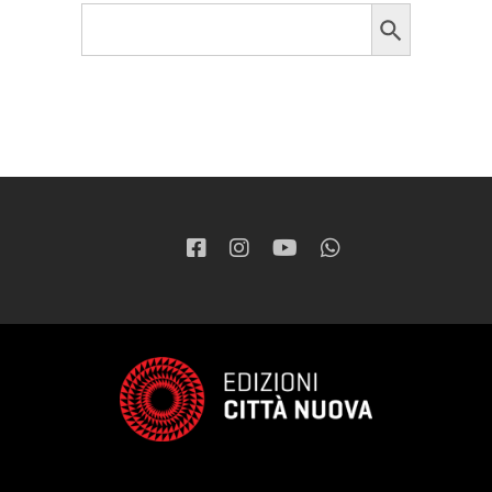
Search Button
Search
for: