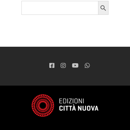
Search Button
Search
for: