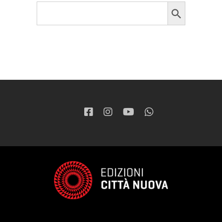
Search Button
Search
for: