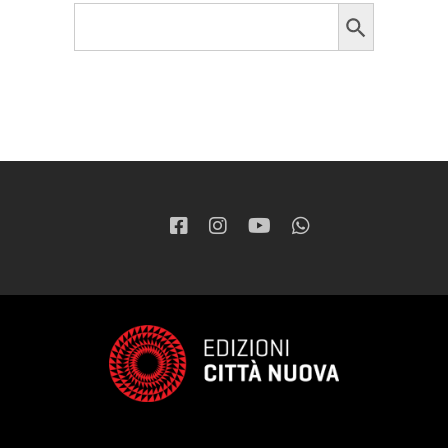
Search Button
Search
for: