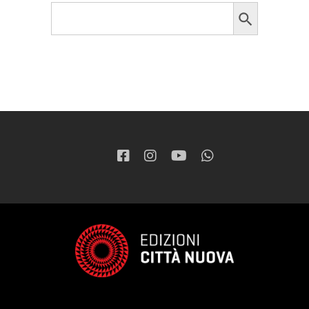
Search Button
Search
for: