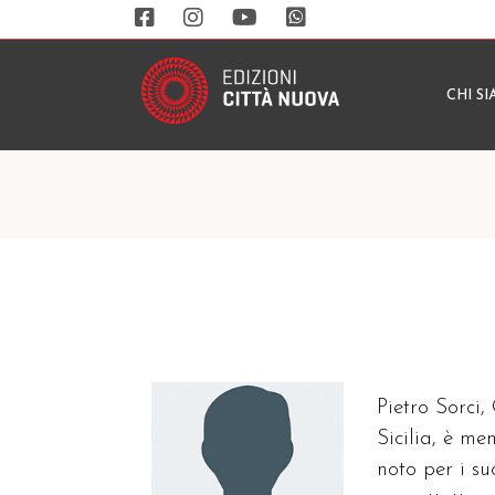
CHI S
Pietro Sorci,
Sicilia, è m
noto per i su