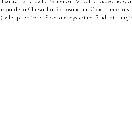
sul sacramento della Penitenza. Per Città Nuova ha già
iturgia della Chiesa. La Sacrosanctum Concilium e la s
) e ha pubblicato: Paschale mysterium. Studi di liturgi