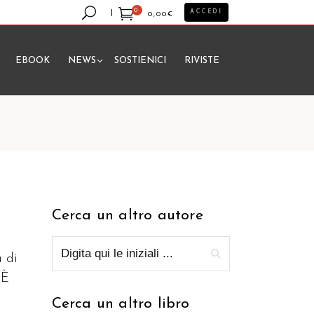
0
ACCEDI
0,00
€
EBOOK
NEWS
SOSTIENICI
RIVISTE
essun prodotto nel carrello.
Cerca un altro autore
a di
 È
Cerca un altro libro