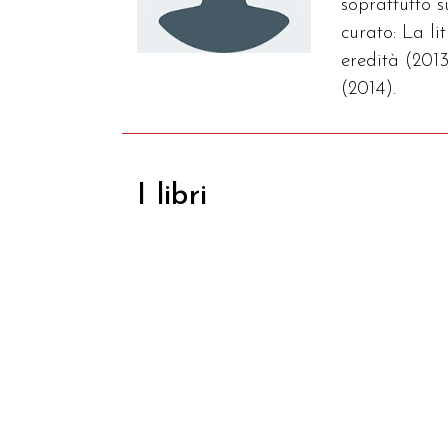
soprattutto 
curato: La l
eredità (2013
(2014).
I libri