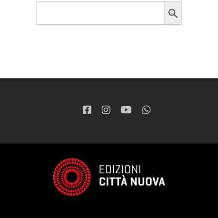
Search Button
Search
for: