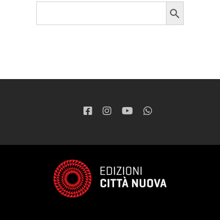
Search Button
Search
for: