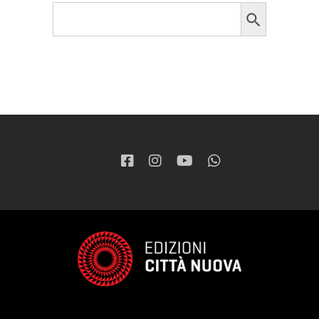
Search Button
Search
for: