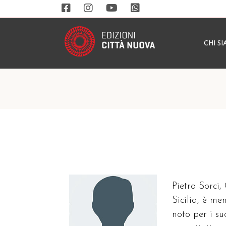
CHI S
Pietro Sorci,
Sicilia, è m
noto per i su