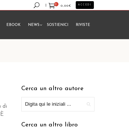
0
ACCEDI
0,00
€
EBOOK
NEWS
SOSTIENICI
RIVISTE
essun prodotto nel carrello.
Cerca un altro autore
a di
 È
Cerca un altro libro