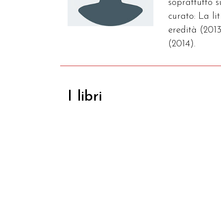
soprattutto 
curato: La l
eredità (2013
(2014).
I libri