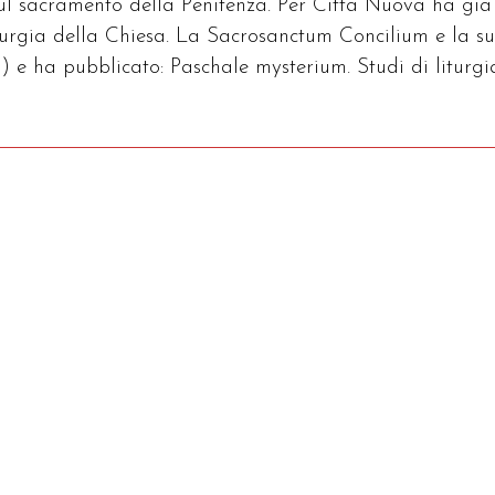
sul sacramento della Penitenza. Per Città Nuova ha già
iturgia della Chiesa. La Sacrosanctum Concilium e la s
) e ha pubblicato: Paschale mysterium. Studi di liturgi