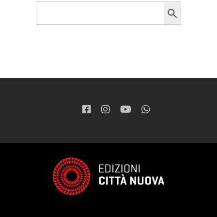
Search Button
Search
for: