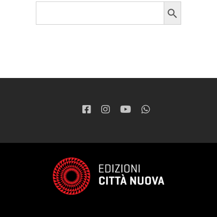
Search Button
Search
for: