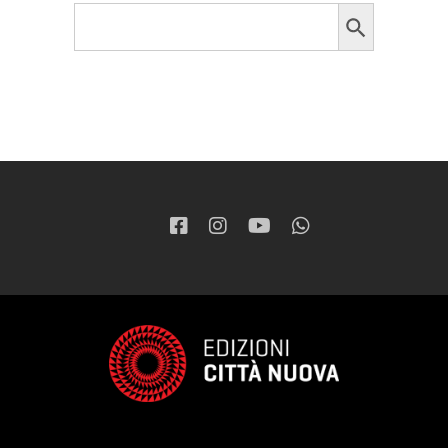
Search Button
Search
for: