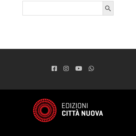
Search Button
Search
for: