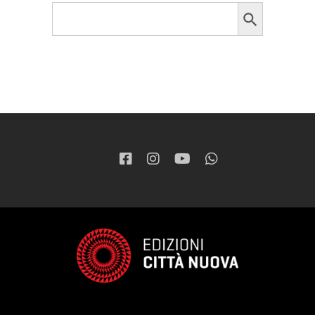
Search Button
Search
for: