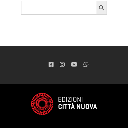
Search Button
Search
for: