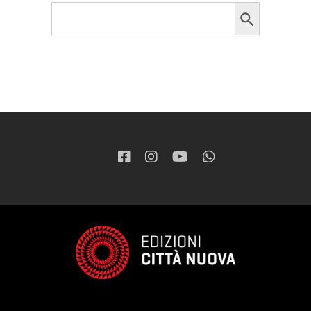
Search Button
Search
for: