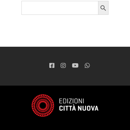
Search Button
Search
for: