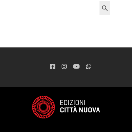
Search Button
Search
for: