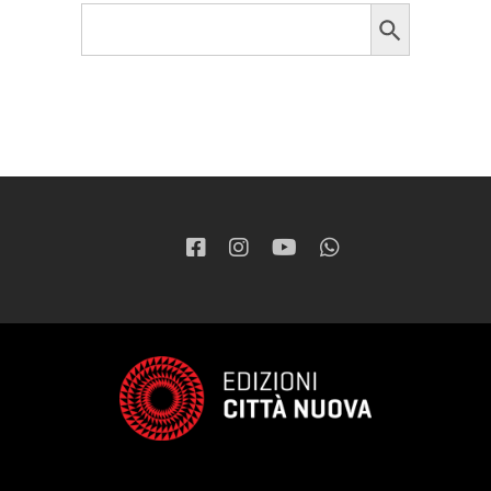
Search Button
Search
for: