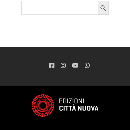
Search Button
Search
for: