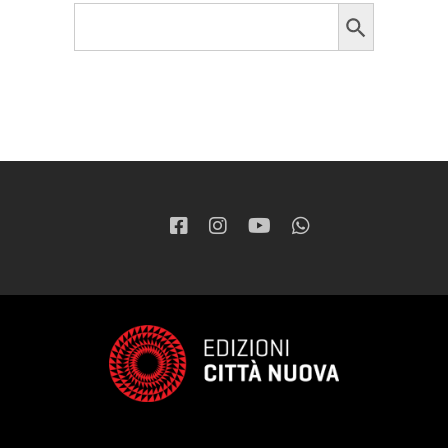
Search Button
Search
for: